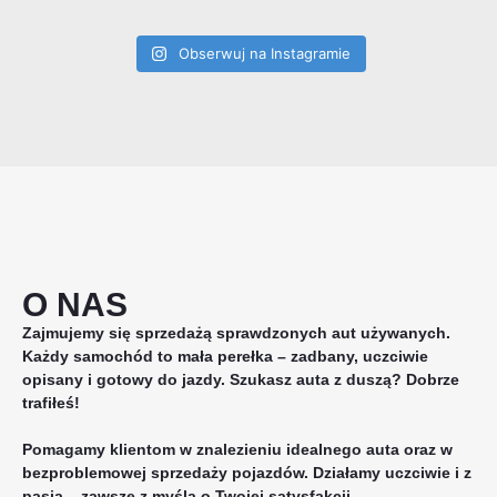
Obserwuj na Instagramie
O NAS
Zajmujemy się sprzedażą sprawdzonych aut używanych.
Każdy samochód to mała perełka – zadbany, uczciwie
opisany i gotowy do jazdy. Szukasz auta z duszą? Dobrze
trafiłeś!
Pomagamy klientom w znalezieniu idealnego auta oraz w
bezproblemowej sprzedaży pojazdów. Działamy uczciwie i z
pasją – zawsze z myślą o Twojej satysfakcji.